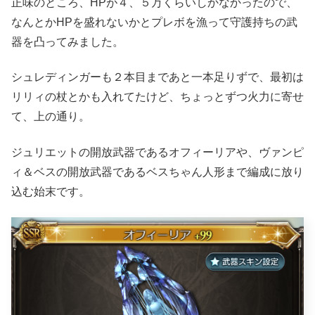
正味のところ、HPが４、５万くらいしかなかったので、
なんとかHPを盛れないかとプレボを漁って守護持ちの武
器を凸ってみました。
シュレディンガーも２本目まであと一本足りずで、最初は
リリィの杖とかも入れてたけど、ちょっとずつ火力に寄せ
て、上の通り。
ジュリエットの開放武器であるオフィーリアや、ヴァンピ
ィ＆ベスの開放武器であるベスちゃん人形まで編成に放り
込む始末です。