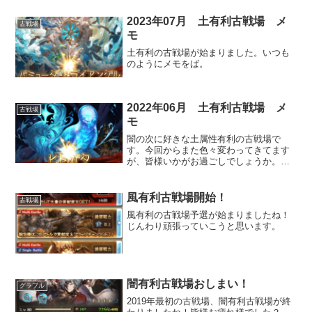
2023年07月 土有利古戦場 メ
古戦場
モ
土有利の古戦場が始まりました。いつも
のようにメモをば。
2022年06月 土有利古戦場 メ
古戦場
モ
闇の次に好きな土属性有利の古戦場で
す。今回からまた色々変わってきてます
が、皆様いかがお過ごしでしょうか。わ
たしは元気です？
風有利古戦場開始！
古戦場
風有利の古戦場予選が始まりましたね！
じんわり頑張っていこうと思います。
闇有利古戦場おしまい！
グラブル
2019年最初の古戦場、闇有利古戦場が終