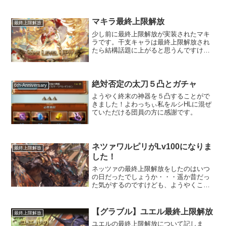
マキラ最終上限解放
最終上限解放
少し前に最終上限解放が実装されたマキ
ラです。干支キャラは最終上限解放され
たら結構話題に上がると思うんですけど
も、マキラはあまり話題に上がっていな
いような……？
絶対否定の太刀５凸とガチャ
6th-Anniversary
ようやく終末の神器を５凸することがで
きました！よわっちぃ私をルシHLに混ぜ
ていただける団員の方に感謝です。
ネツァワルピリがLv100になりま
最終上限解放
した！
ネッツァの最終上限解放をしたのはいつ
の日だったでしょうか・・・遥か昔だっ
た気がするのですけども、ようやくこの
間Lv100に到達しました。
【グラブル】ユエル最終上限解放
最終上限解放
ユエルの最終上限解放について記しま