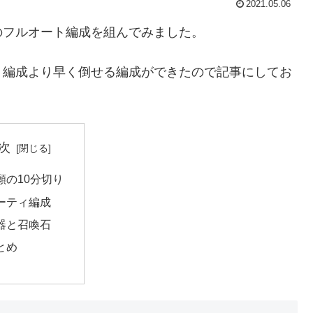
2021.05.06
のフルオート編成を組んでみました。
ト編成より早く倒せる編成ができたので記事にしてお
次
願の10分切り
ーティ編成
器と召喚石
とめ