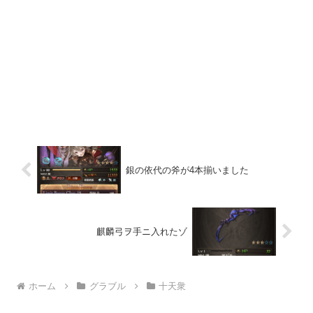
銀の依代の斧が4本揃いました
麒麟弓ヲ手ニ入れたゾ
ホーム
グラブル
十天衆