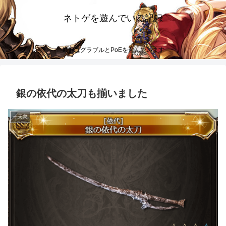
ネトゲを遊んでいる記録
最近はグラブルとPoEを遊んでいます
銀の依代の太刀も揃いました
十天衆