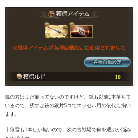
銃の方はまだ揃ってないのですけど、銃も以前1本落ちて
いるので、残すは銃の銀片5コでエッセル用の依代も揃い
ます。
十狼雷も1本しか無いので、次の古戦場で何を選ぶか悩み