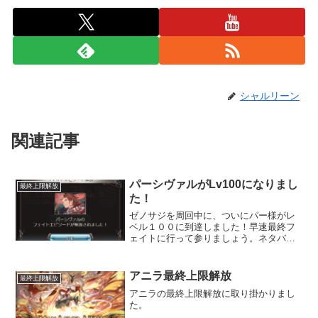
シャルリーン
関連記事
パーシヴァルがLv100になりまし
最終上限解放
た！
ゼノサジを周回中に、ついにパー様がレ
ベル１００に到達しました！早速最終フ
ェイトに行って参りましょう。ネタバレ
含みます！！
アニラ最終上限解放
最終上限解放
アニラの最終上限解放に取り掛かりまし
た。