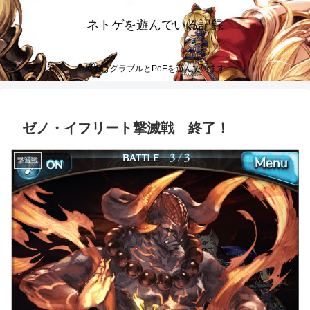
ネトゲを遊んでいる記録
最近はグラブルとPoEを遊んでいます
ゼノ・イフリート撃滅戦 終了！
撃滅戦