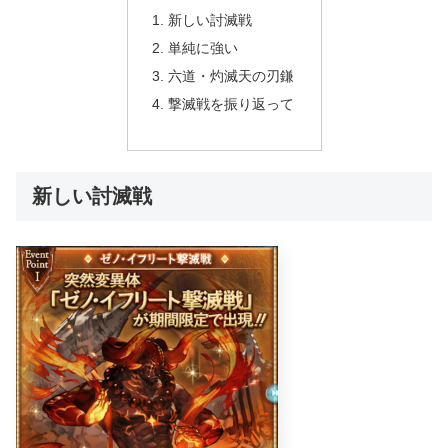
新しい討滅戦
単純に強い
六道・灼滅天の刃鎌
撃滅戦を振り返って
新しい討滅戦