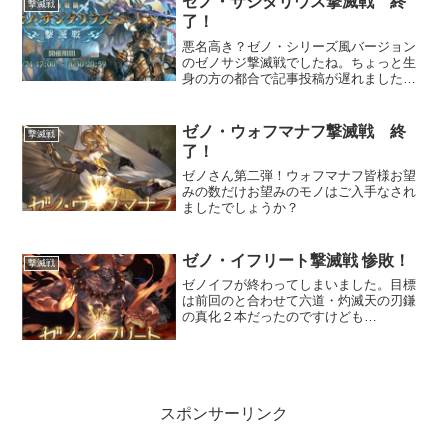
ゼノ・サジタリウス撃滅戦 終
撃滅戦
了！
悪名高き？ゼノ・シリーズ風バージョン
のゼノサジ撃滅戦でしたね。ちょっと生
身の方の都合で記事投稿が遅れました
が、しっかりと周回していました。
ゼノ・ウォフマナフ撃滅戦 終
撃滅戦
了！
ゼノさん第二弾！ウォフマナフ皆様お望
みの数だけお望みのモノはご入手なされ
ましたでしょうか？
ゼノ・イフリート撃滅戦 惨敗！
撃滅戦
ゼノイフが終わってしまいました。目標
は前回のと合わせて六道・灼滅天の刃鎌
の真化２本だったのですけども…
スポンサーリンク