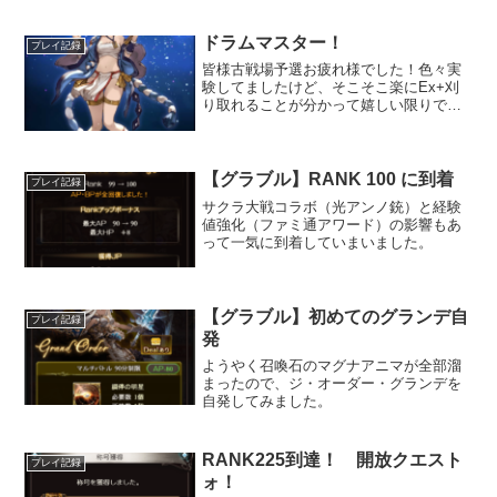
ドラムマスター！
プレイ記録
皆様古戦場予選お疲れ様でした！色々実
験してましたけど、そこそこ楽にEx+刈
り取れることが分かって嬉しい限りで
す。これはまたインターバルにでもまと
めて記事にしようとおもいます。それは
そうと新ジョブの太鼓の達人を取ってみ
ました。
【グラブル】RANK 100 に到着
プレイ記録
サクラ大戦コラボ（光アンノ銃）と経験
値強化（ファミ通アワード）の影響もあ
って一気に到着していまいました。
【グラブル】初めてのグランデ自
プレイ記録
発
ようやく召喚石のマグナアニマが全部溜
まったので、ジ・オーダー・グランデを
自発してみました。
RANK225到達！ 開放クエスト
プレイ記録
ォ！