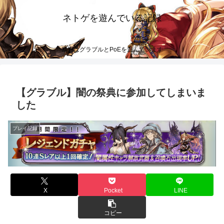
ネトゲを遊んでいる記録
最近はグラブルとPoEを遊んでいます
【グラブル】闇の祭典に参加してしまいま
した
プレイ記録
X
Pocket
LINE
コピー