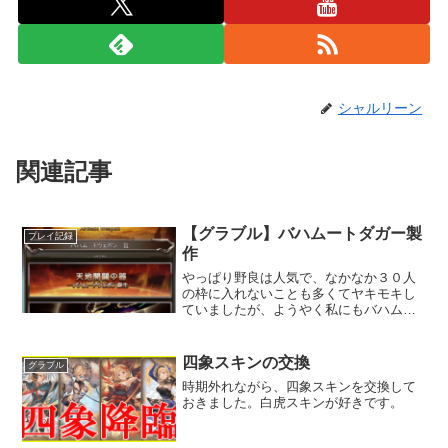
シャルリーン
関連記事
【グラブル】バハムートダガー製
プレイ記録
作
やっぱり野良は人気で、なかなか３０人
の枠に入れないことも多くてヤキモキし
ていましたが、ようやく私にもバハムー
トの角がぽろりしました。早速作ろうと
思います！
四象スキンの交換
グラブル
時期外れながら、四象スキンを交換して
おきました。白虎スキンが好きです。