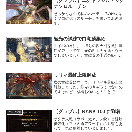
【グラブル】ユグドラシル・マグ
プレイ記録
ナソロルーチン
せっかくなので私のパーティでのゆぐゆ
ぐソロ討伐時のルーチンを書いておきま
す。
極光の試練で白竜鱗集め
プレイ記録
団イベの為に、手持ちの四天刃を風に属
性変更したので、光の四天刃が無くなっ
てしまいました。古戦場の予選の終わっ
たので、眠る前にのんびり集める事に。
リリィ最終上限解放
グラブル
次の古戦場に向けて、リリィを最終上限
解放しました。好みのキャラではないの
ですけれど、結構お強いとのことで、解
放。二ヶ月以内にLv100に到達出来るかは
ハテナにすぎるのですが。
【グラブル】RANK 100 に到着
プレイ記録
サクラ大戦コラボ（光アンノ銃）と経験
値強化（ファミ通アワード）の影響もあ
って一気に到着していまいました。