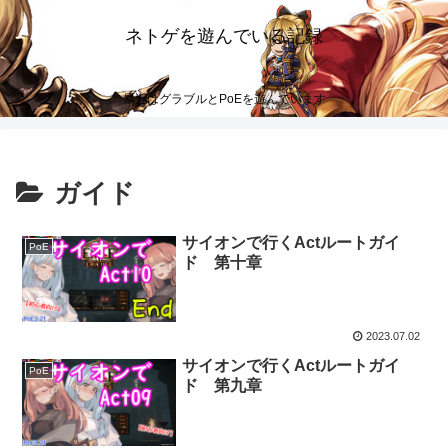
ネトゲを遊んでいる記録
最近はグラブルとPoEを遊んでいます
ガイド
サイオンで行くActルートガイ
PoE
ド 第十章
2023.07.02
サイオンで行くActルートガイ
PoE
ド 第九章