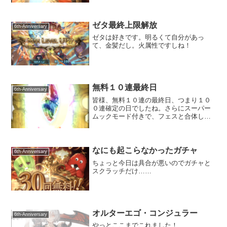
ゼタ最終上限解放
6th-Anniversary
ゼタは好きです。明るくて自分があっ
て、金髪だし。火属性ですしね！
無料１０連最終日
6th-Anniversary
皆様、無料１０連の最終日、つまり１０
０連確定の日でしたね。さらにスーパー
ムックモード付きで、フェスと合体して
いるというとんでもないデイ。結果はい
かがだったでしょうか？
なにも起こらなかったガチャ
6th-Anniversary
ちょっと今日は具合が悪いのでガチャと
スクラッチだけ……
オルターエゴ・コンジュラー
6th-Anniversary
やっとここまでこれました！