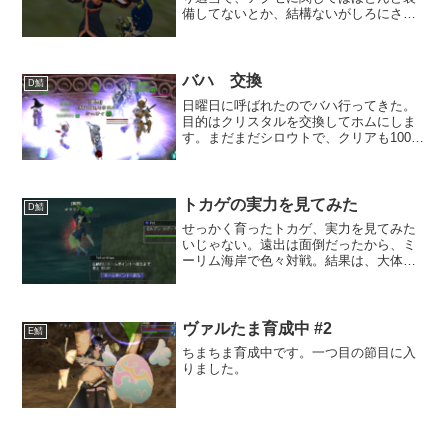
備してないとか、結構ないがしろにされ
てる悲しい子。回復手段は回復魔法だけ
なんだけど、集中がゼロだから盾でスタ
ンさせないと回復できない恐怖。最終形
態はコレ。【 筋力 ...
バハ 交換
D鯖
日曜日に呼ばれたのでバハ行ってきた。
目的はクリスタルを交換してホムにしま
す。まだまだシロウトで、クリアも100%
じゃないのだけど、交換しておけば次に
交換しに行ったときに、クリスタルが時
の石になるのです。今まで３回ほどクリ
スタルは入手できたの...
トカゲの実力を見てみた
D鯖
せっかく育ったトカゲ、実力を見てみた
いじゃない。遠出は面倒だったから、ミ
ーリム海岸で色々対戦。結果は、大体楽
勝だった。ランステイルと蠍王は戦って
ないけども。あといっこ大物が居るのを
思い出して、うな王と対戦してみようと
海中散策。BBかけたつも...
ヴァルたま育成中 #2
E鯖
ちまちま育成中です。一つ目の節目に入
りました。