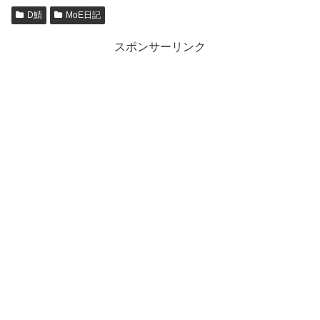
D鯖
MoE日記
スポンサーリンク