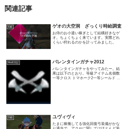
関連記事
ゲオの大空洞 ざっくり時給調査
E鯖
お侍のお小遣い稼ぎとして結構好きなゲ
オ。ちょくちょく来ています。実際どれ
くらい狩れるのかを計ってみました。
バレンタインガチャ2012
MoE日記
バレンタインガチャをやってみたー。結
果は以下のとおり。等級アイテム名個数
一等クロス トマホーク2一等シールド オ
ブ マナ1一等ハート ペンダント1一等ビー
ナス グリーフ2二等スペシャルチケット
【1日】1二等ノアユニット スラスター1
二等ルー...
ユヴィヴィ
D鯖
たまに稼働してる強化回復弓装備がかな
り適当で、アクセに関してはほとんど装