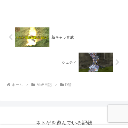
新キャラ育成
シュティ
ホーム
MoE日記
D鯖
ネトゲを遊んでいる記録