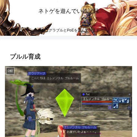
ネトゲを遊んでいる記録
最近はグラブルとPoEを遊んでいます
プルル育成
D鯖