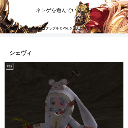
ネトゲを遊んでいる記録
最近はグラブルとPoEを遊んでいます
シェヴィ
D鯖