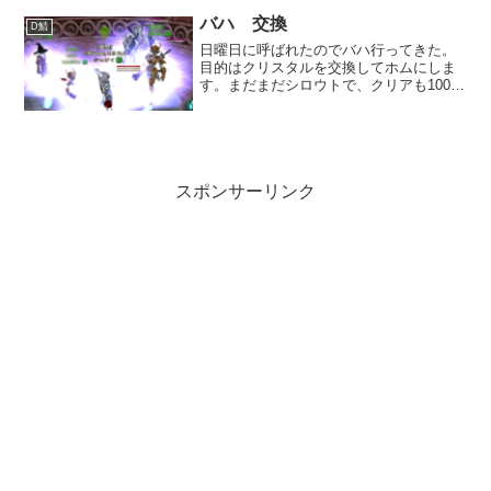
以降は辛かった・・・一回ジャスパー入
ってスキルアップ無しと...
バハ 交換
D鯖
日曜日に呼ばれたのでバハ行ってきた。
目的はクリスタルを交換してホムにしま
す。まだまだシロウトで、クリアも100%
じゃないのだけど、交換しておけば次に
交換しに行ったときに、クリスタルが時
の石になるのです。今まで３回ほどクリ
スタルは入手できたの...
スポンサーリンク