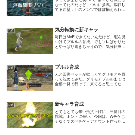
なってたのだけど、ついに参戦。常駐し
てる西壁ｃｈのメンツでほぼ揃えられた
から、結構気楽な感じ。全員がシロウト
ってのも気楽。でも、余裕で落下。初の
落下は８－１だっけかな？wikiを見ながら
行ってたんだけど、...
気分転換に新キャラ
D鯖
毎日はMoEできてないんだけど、暇を見
つけてプルルの育成。でもソレばかりだ
とやっぱり飽きちゃうので、気分転換に
新キャラを作っ てみた。とりあえずチュ
ートリアルはカットして、西門で小蛇と
戯れる。輝く１ダメージ。当たらない当
たらない。のんびりあ...
プルル育成
D鯖
ふと回復ペットが欲しくてグリモアを買
って沈めてみた。グリモアプルルまでは
全部一発で行けて、来てると思ってたけ
ど、最後に躓いて沈み続けた。なんとか
浮いてきた魔導書から生まれたプルル。
颯爽と育成開始。効いた話だとベビース
ライムが楽とか。確かに楽...
新キャラ育成
D鯖
とてもとても辛い抵抗上げに、三度目の
挑戦。ホントに辛い。今回は、Wチケじ
ゃなくてスペチケ＋アカウント作ったと
きにもらえる20%チケ。スペチケのみに
比べると若干マシだけど、それでも８０