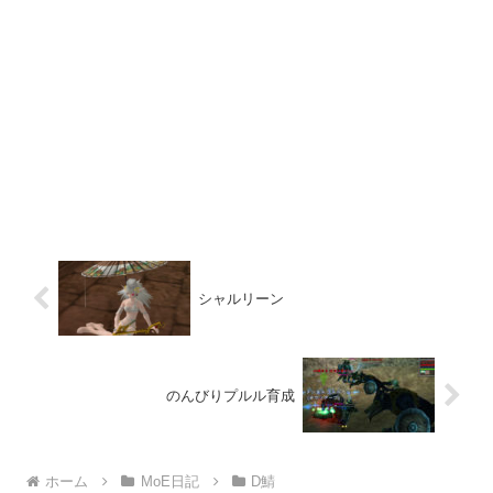
シャルリーン
のんびりプルル育成
ホーム
MoE日記
D鯖