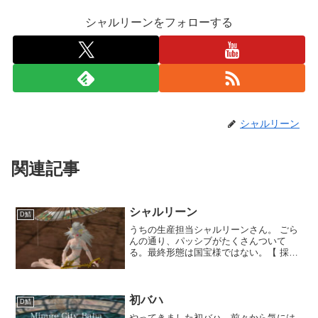
シャルリーンをフォローする
シャルリーン
関連記事
シャルリーン
D鯖
うちの生産担当シャルリーンさん。 ごら
んの通り、パッシブがたくさんついて
る。最終形態は国宝様ではない。【 採
掘 】 40【 伐採 】
40【 料理 】 40【 鍛
冶 】 100【 醸造 】
40【 木工 ...
初バハ
D鯖
やってきました初バハ。前々から気には